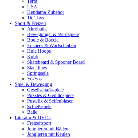
Terra
USA
Kendama-Zubehör
Tic Toys
Sport & Freizeit
Akrobatik
Bewegungs- & Wurfspiele
Boule & Boccia
Frisbees & Wurfscheiben
Hula Hoops
Kubb
Skateboard & Spooner Board
Slacklines
Springseile
Yo-Yos
Spiel & Bewegung
Gesellschaftsspiele
Puzzles & Geduldspiele
Pustefix & Seifenblasen
Schießspiele
Bälle
Literatur & DVDs
Freizeitsport
Jonglieren mit Bällen
Jonglieren mit Keulen