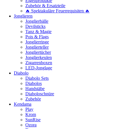
Eigenprodukte
Zubehör & Ersatzteile
🔥 Spektakuläre Feuerrequisiten 🔥
Jonglieren
Jonglierbälle
Devilsticks
Tanz & Magie
Pois & Flags
Jonglierringe
Jonglierteller
Jongliertücher
Jonglierkeulen
Zigarrenboxen
LED-Jonglage
Diabolo
Diabolo Sets
Diabolos
Handstäbe
Diaboloschnüre
Zubehör
Kendama
Play
Krom
SunRise
Ozora