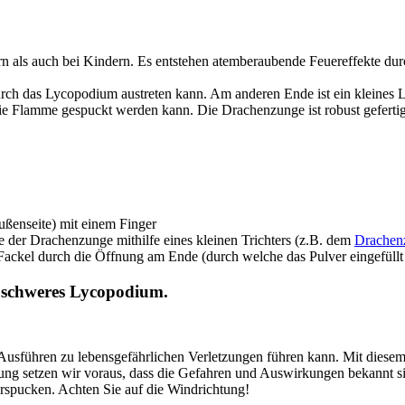
n als auch bei Kindern. Es entstehen atemberaubende Feuereffekte du
h das Lycopodium austreten kann. Am anderen Ende ist ein kleines Loc
ie Flamme gespuckt werden kann. Die Drachenzunge ist robust gefertig
ußenseite) mit einem Finger
der Drachenzunge mithilfe eines kleinen Trichters (z.B. dem
Drachen
Fackel durch die Öffnung am Ende (durch welche das Pulver eingefüll
g schweres Lycopodium.
Ausführen zu lebensgefährlichen Verletzungen führen kann. Mit diesem 
ung setzen wir voraus, dass die Gefahren und Auswirkungen bekannt sind
spucken. Achten Sie auf die Windrichtung!