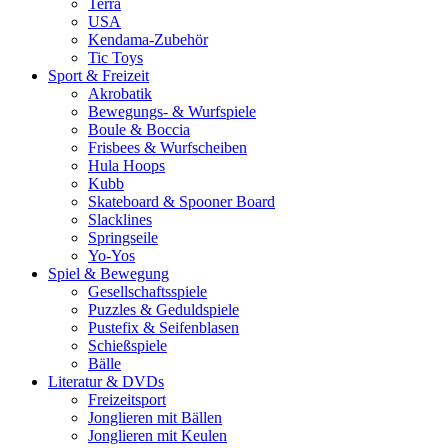
Terra
USA
Kendama-Zubehör
Tic Toys
Sport & Freizeit
Akrobatik
Bewegungs- & Wurfspiele
Boule & Boccia
Frisbees & Wurfscheiben
Hula Hoops
Kubb
Skateboard & Spooner Board
Slacklines
Springseile
Yo-Yos
Spiel & Bewegung
Gesellschaftsspiele
Puzzles & Geduldspiele
Pustefix & Seifenblasen
Schießspiele
Bälle
Literatur & DVDs
Freizeitsport
Jonglieren mit Bällen
Jonglieren mit Keulen