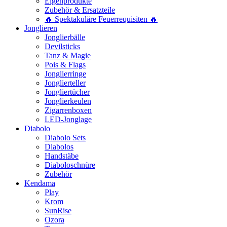
Eigenprodukte
Zubehör & Ersatzteile
🔥 Spektakuläre Feuerrequisiten 🔥
Jonglieren
Jonglierbälle
Devilsticks
Tanz & Magie
Pois & Flags
Jonglierringe
Jonglierteller
Jongliertücher
Jonglierkeulen
Zigarrenboxen
LED-Jonglage
Diabolo
Diabolo Sets
Diabolos
Handstäbe
Diaboloschnüre
Zubehör
Kendama
Play
Krom
SunRise
Ozora