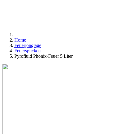
Home
Feuerjonglage
Feuerspucken
Pyrofluid Phönix-Feuer 5 Liter