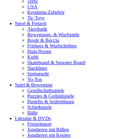
Terra
USA
Kendama-Zubehör
Tic Toys
Sport & Freizeit
Akrobatik
Bewegungs- & Wurfspiele
Boule & Boccia
Frisbees & Wurfscheiben
Hula Hoops
Kubb
Skateboard & Spooner Board
Slacklines
Springseile
Yo-Yos
Spiel & Bewegung
Gesellschaftsspiele
Puzzles & Geduldspiele
Pustefix & Seifenblasen
Schießspiele
Bälle
Literatur & DVDs
Freizeitsport
Jonglieren mit Bällen
Jonglieren mit Keulen