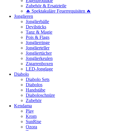
Eigenprodukte
Zubehör & Ersatzteile
🔥 Spektakuläre Feuerrequisiten 🔥
Jonglieren
Jonglierbälle
Devilsticks
Tanz & Magie
Pois & Flags
Jonglierringe
Jonglierteller
Jongliertücher
Jonglierkeulen
Zigarrenboxen
LED-Jonglage
Diabolo
Diabolo Sets
Diabolos
Handstäbe
Diaboloschnüre
Zubehör
Kendama
Play
Krom
SunRise
Ozora