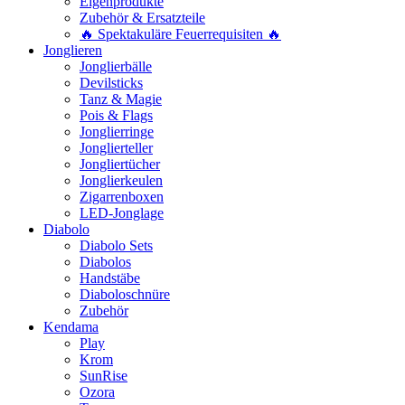
Eigenprodukte
Zubehör & Ersatzteile
🔥 Spektakuläre Feuerrequisiten 🔥
Jonglieren
Jonglierbälle
Devilsticks
Tanz & Magie
Pois & Flags
Jonglierringe
Jonglierteller
Jongliertücher
Jonglierkeulen
Zigarrenboxen
LED-Jonglage
Diabolo
Diabolo Sets
Diabolos
Handstäbe
Diaboloschnüre
Zubehör
Kendama
Play
Krom
SunRise
Ozora