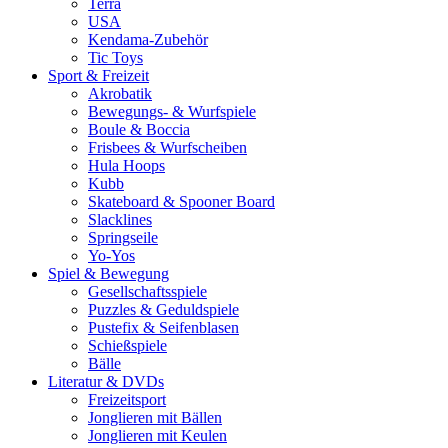
Terra
USA
Kendama-Zubehör
Tic Toys
Sport & Freizeit
Akrobatik
Bewegungs- & Wurfspiele
Boule & Boccia
Frisbees & Wurfscheiben
Hula Hoops
Kubb
Skateboard & Spooner Board
Slacklines
Springseile
Yo-Yos
Spiel & Bewegung
Gesellschaftsspiele
Puzzles & Geduldspiele
Pustefix & Seifenblasen
Schießspiele
Bälle
Literatur & DVDs
Freizeitsport
Jonglieren mit Bällen
Jonglieren mit Keulen