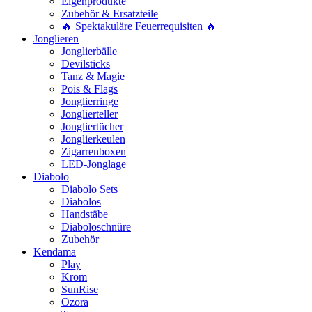
Eigenprodukte
Zubehör & Ersatzteile
🔥 Spektakuläre Feuerrequisiten 🔥
Jonglieren
Jonglierbälle
Devilsticks
Tanz & Magie
Pois & Flags
Jonglierringe
Jonglierteller
Jongliertücher
Jonglierkeulen
Zigarrenboxen
LED-Jonglage
Diabolo
Diabolo Sets
Diabolos
Handstäbe
Diaboloschnüre
Zubehör
Kendama
Play
Krom
SunRise
Ozora