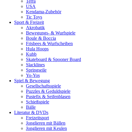
Terra
USA
Kendama-Zubehör
Tic Toys
Sport & Freizeit
Akrobatik
Bewegungs- & Wurfspiele
Boule & Boccia
Frisbees & Wurfscheiben
Hula Hoops
Kubb
Skateboard & Spooner Board
Slacklines
Springseile
Yo-Yos
Spiel & Bewegung
Gesellschaftsspiele
Puzzles & Geduldspiele
Pustefix & Seifenblasen
Schießspiele
Bälle
Literatur & DVDs
Freizeitsport
Jonglieren mit Bällen
Jonglieren mit Keulen