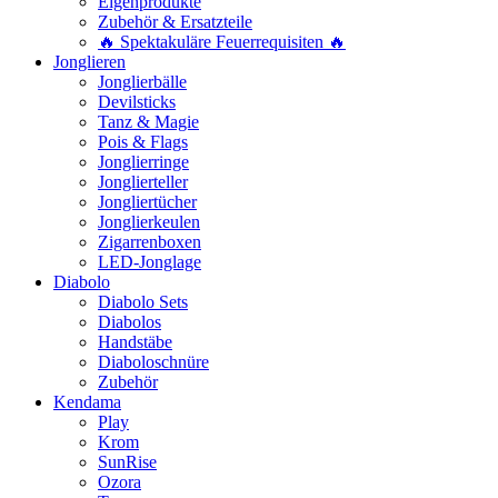
Eigenprodukte
Zubehör & Ersatzteile
🔥 Spektakuläre Feuerrequisiten 🔥
Jonglieren
Jonglierbälle
Devilsticks
Tanz & Magie
Pois & Flags
Jonglierringe
Jonglierteller
Jongliertücher
Jonglierkeulen
Zigarrenboxen
LED-Jonglage
Diabolo
Diabolo Sets
Diabolos
Handstäbe
Diaboloschnüre
Zubehör
Kendama
Play
Krom
SunRise
Ozora