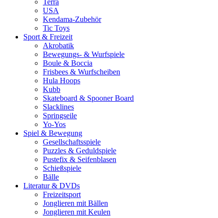
Terra
USA
Kendama-Zubehör
Tic Toys
Sport & Freizeit
Akrobatik
Bewegungs- & Wurfspiele
Boule & Boccia
Frisbees & Wurfscheiben
Hula Hoops
Kubb
Skateboard & Spooner Board
Slacklines
Springseile
Yo-Yos
Spiel & Bewegung
Gesellschaftsspiele
Puzzles & Geduldspiele
Pustefix & Seifenblasen
Schießspiele
Bälle
Literatur & DVDs
Freizeitsport
Jonglieren mit Bällen
Jonglieren mit Keulen